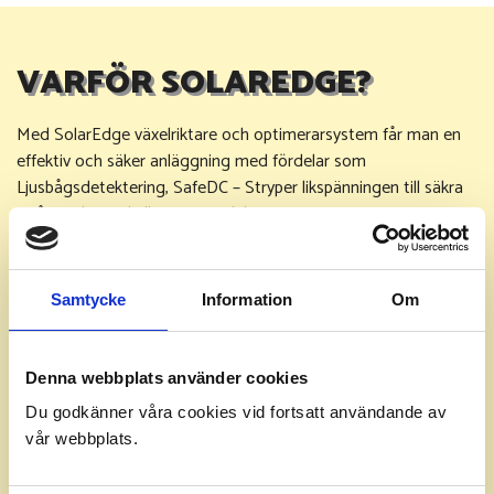
VARFÖR SOLAREDGE?
Med SolarEdge växelriktare och optimerarsystem får man en
effektiv och säker anläggning med fördelar som
Ljusbågsdetektering
,
SafeDC
– Stryper likspänningen till säkra
nivåer vid nätfel eller om växelriktaren stängs av. Samt
monitorering av varje enskild solpanel och effektivisering under
skuggning.
Samtycke
Information
Om
Denna webbplats använder cookies
Du godkänner våra cookies vid fortsatt användande av
vår webbplats.