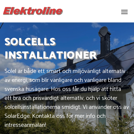
Togg
SOLCELLS
INSTALLATIONER
Solel är både ett smart och miljövänligt alternativ
av energi, som blir vanligare och vanligare bland
svenska husägare. Hos oss får du hjälp att hitta
ett bra och prisvärdigt alternativ, och vi sköter
solcellsinstallationerna smidigt. Vi använder oss av
SolarEdge. Kontakta oss för mer info och
intresseanmälan!