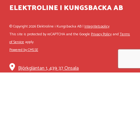
ELEKTROLINE I KUNGSBACKA AB
© Copyright 2026 Elektroline i Kungsbacka AB |
Integritetspolicy
This site is protected by reCAPTCHA and the Google
Privacy Policy
and
Terms
of Service
apply.
Powered by CMS.SE
Björkgläntan 1, 439 37 Onsala
0300-266 81
info@elektroline.se
Elektroline AB
elektroline.se